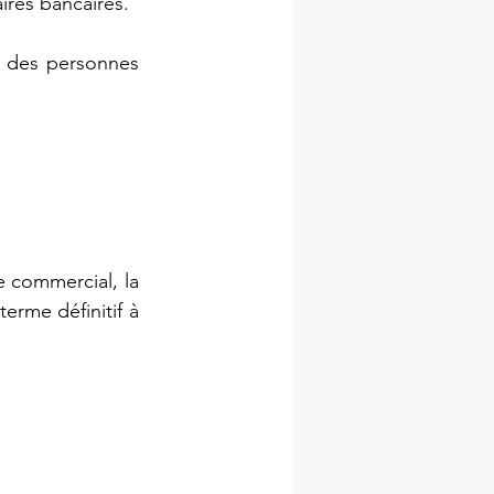
res bancaires. 
s des personnes 
 commercial, la 
erme définitif à 