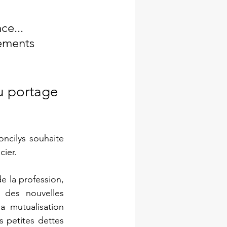
e...  
ements 
u portage 
cilys souhaite 
ier. 
de la profession, 
 des nouvelles 
 mutualisation 
 petites dettes 