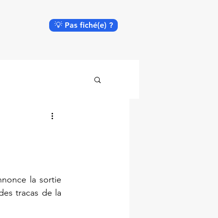
💡 Pas fiché(e) ?
once la sortie 
es tracas de la 