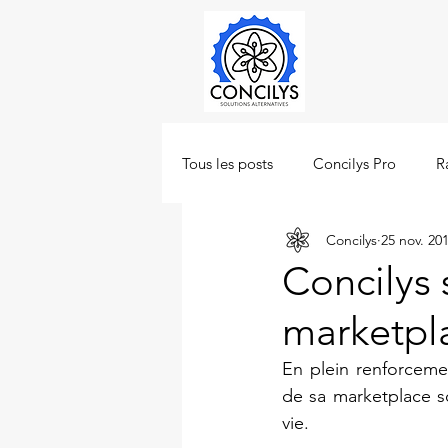
Tous les posts
Concilys Pro
R
Concilys
25 nov. 20
Concilys 
marketpla
En plein renforceme
de sa marketplace so
vie.