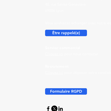
40, rue Sainte Geneviève
69006 Lyon
Vous souhaitez échanger avec notre éq
Être rappelé(e)
Service commercial
Cliquez ici
pour nous contacter
Recrutement
Cliquez ici
pour déposer votre candida
Formulaire RGPD