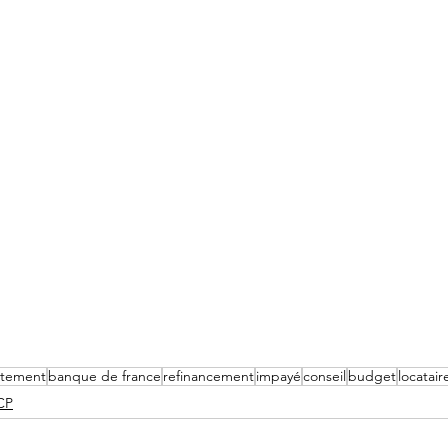
ttement
banque de france
refinancement
impayé
conseil
budget
locatair
CP