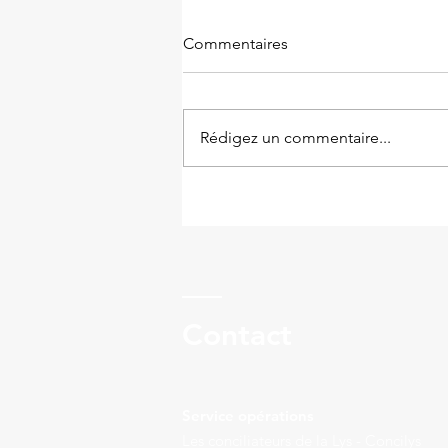
Commentaires
Rédigez un commentaire...
Droit au compte et FICP
Contact
Service opérations
Les conciliateurs de la Lys - Concilys