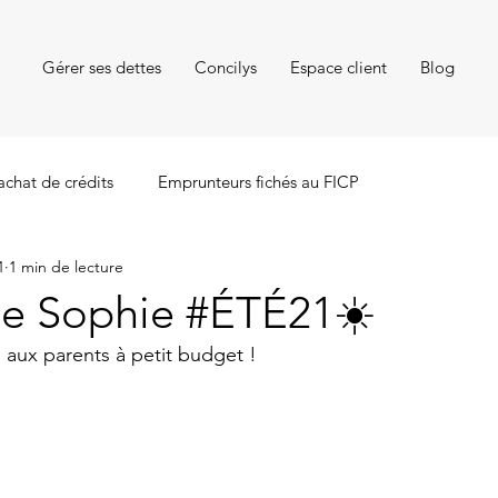
Gérer ses dettes
Concilys
Espace client
Blog
achat de crédits
Emprunteurs fichés au FICP
1
1 min de lecture
de Sophie #ÉTÉ21☀️
 aux parents à petit budget !