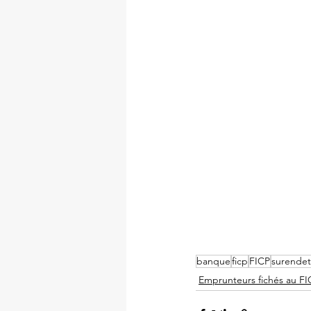
banque
ficp
FICP
surende
Emprunteurs fichés au FI