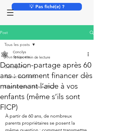
💡 Pas fiché(e) ?
Post
Tous les posts
Concilys
Tous les posts
18 févr.
4 min de lecture
Donation-partage après 60
Concilys Pro
ans : comment financer dès
Rachat de crédits
maintenant l’aide à vos
Emprunteurs fichés au FICP
enfants (même s’ils sont
FICP)
À partir de 60 ans, de nombreux 
parents propriétaires se posent la 
même question : comment transmettre 