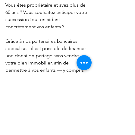
Vous êtes propriétaire et avez plus de 
60 ans ? Vous souhaitez anticiper votre 
succession tout en aidant 
concrètement vos enfants ?
Grâce à nos partenaires bancaires 
spécialisés, il est possible de financer 
une donation-partage sans vendre 
votre bien immobilier, afin de 
permettre à vos enfants — y compris 
s’ils sont FICP — de repartir sur des 
bases saines.
Et si la meilleure succession était celle 
que l’on organise de son vivant ?
FICP
sortir du surendettement
crédit refusé FICP
sortie FICP
patrimoine immobilier
parents aider enfant endetté
lever inscription FICP
notaire donation-partage
héritage anticipé