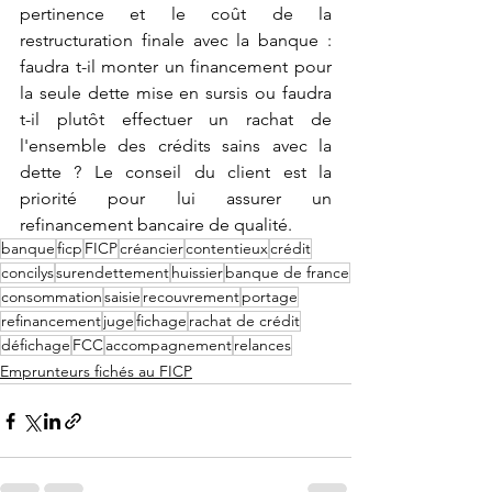
pertinence et le coût de la 
restructuration finale avec la banque : 
faudra t-il monter un financement pour 
la seule dette mise en sursis ou faudra 
t-il plutôt effectuer un rachat de 
l'ensemble des crédits sains avec la 
dette ? Le conseil du client est la 
priorité pour lui assurer un 
refinancement bancaire de qualité.
banque
ficp
FICP
créancier
contentieux
crédit
concilys
surendettement
huissier
banque de france
consommation
saisie
recouvrement
portage
refinancement
juge
fichage
rachat de crédit
défichage
FCC
accompagnement
relances
Emprunteurs fichés au FICP