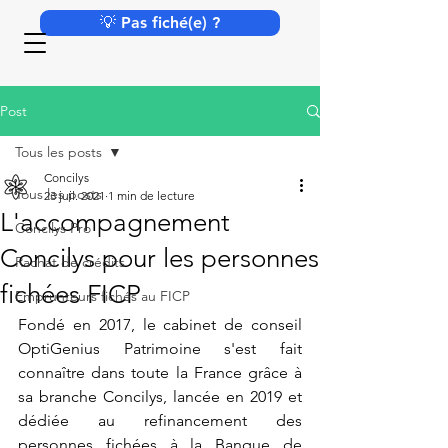
💡 Pas fiché(e) ?
Post
Tous les posts
Concilys
Tous les posts
23 juil. 2021
1 min de lecture
L'accompagnement
Concilys Pro
Concilys pour les personnes
Rachat de crédits
fichées FICP
Emprunteurs fichés au FICP
Fondé en 2017, le cabinet de conseil 
OptiGenius Patrimoine s'est fait 
connaître dans toute la France grâce à 
sa branche Concilys, lancée en 2019 et 
dédiée au refinancement des 
personnes fichées à la Banque de 