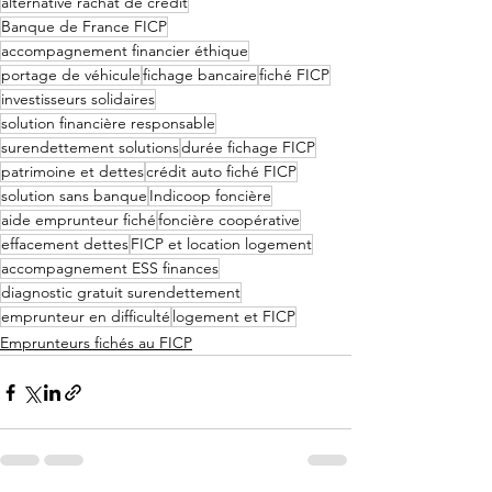
alternative rachat de crédit
Banque de France FICP
accompagnement financier éthique
portage de véhicule
fichage bancaire
fiché FICP
investisseurs solidaires
solution financière responsable
surendettement solutions
durée fichage FICP
patrimoine et dettes
crédit auto fiché FICP
solution sans banque
Indicoop foncière
aide emprunteur fiché
foncière coopérative
effacement dettes
FICP et location logement
accompagnement ESS finances
diagnostic gratuit surendettement
emprunteur en difficulté
logement et FICP
Emprunteurs fichés au FICP