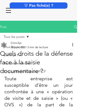
💡 Pas fiché(e) ?
Post
Tous les posts
Concilys
Tous les posts
20 janv. 2021
3 min de lecture
Quels droits de la défense
Concilys Pro
face à la saisie
Rachat de crédits
documentaire ?
Emprunteurs fichés au FICP
Toute entreprise est 
susceptible d’être un jour 
confrontée à une « opération 
de visite et de saisie » (ou « 
OVS ») de la part de la 