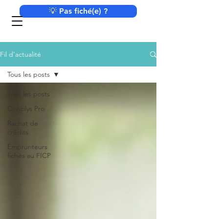
💡 Pas fiché(e) ?
Fil d'actualité
Tous les posts
Tous les posts
Concilys Pro
Rachat de
crédits
Emprunteurs
fichés au FICP