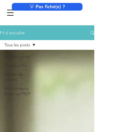
💡 Pas fiché(e) ?
Fil d'actualité
Tous les posts
Tous les posts
Concilys Pro
Rachat de
crédits
Emprunteurs
fichés au FICP