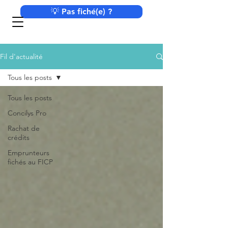
💡 Pas fiché(e) ?
Fil d'actualité
Tous les posts
Tous les posts
Concilys Pro
Rachat de
crédits
Emprunteurs
fichés au FICP