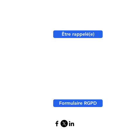
40, rue Sainte Geneviève
69006 Lyon
Vous souhaitez échanger avec notre éq
Être rappelé(e)
Service commercial
Cliquez ici
pour nous contacter
Recrutement
Cliquez ici
pour déposer votre candida
Formulaire RGPD