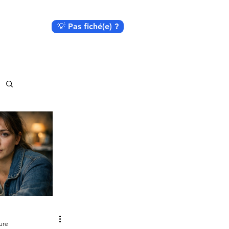
💡 Pas fiché(e) ?
ure