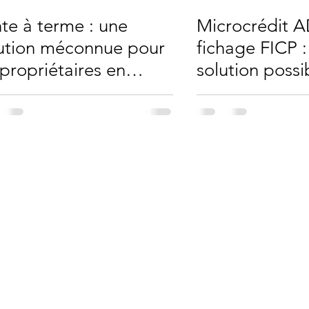
te à terme : une
Microcrédit A
ution méconnue pour
fichage FICP :
 propriétaires en
solution possi
ficulté financière ?
pas automati