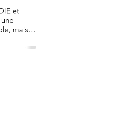
DIE et
 une
ble, mais
que