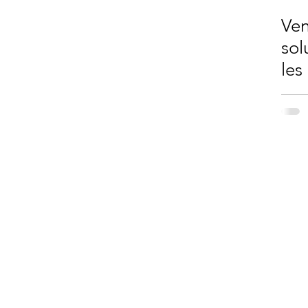
Ven
sol
les
dif
Contact
Service opérations
Les conciliateurs de la Lys - Concilys