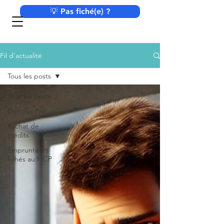
💡 Pas fiché(e) ?
Fil d'actualité
Tous les posts
Tous les posts
Concilys Pro
Rachat de
crédits
Emprunteurs
fichés au FICP