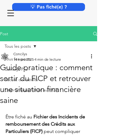
💡 Pas fiché(e) ?
Post
Tous les posts
Concilys
Tous les posts
14 mars 2025
4 min de lecture
Guide pratique : comment
Concilys Pro
sortir du FICP et retrouver
Rachat de crédits
une situation financière
Emprunteurs fichés au FICP
saine
Être fiché au 
Fichier des Incidents de 
remboursement des Crédits aux 
Particuliers (FICP)
 peut compliquer 