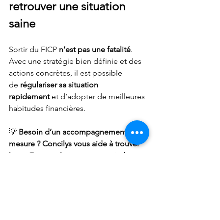
retrouver une situation 
saine
Sortir du FICP 
n’est pas une fatalité
. 
Avec une stratégie bien définie et des 
actions concrètes, il est possible 
de 
régulariser sa situation 
rapidement
 et d’adopter de meilleures 
habitudes financières.
💡 
Besoin d’un accompagnement sur-
mesure ? Concilys vous aide à trouver 
la meilleure solution pour sortir du 
FICP et retrouver une stabilité 
financière durable. Contactez-nous dès 
aujourd’hui !
banque
FICP
créancier
contentieux
crédit
concilys
surendettement
huissier
banque de france