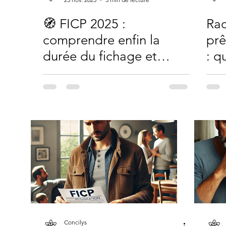
🧭 FICP 2025 :
Rac
comprendre enfin la
prê
durée du fichage et
: q
comment la
pro
régularisation peut vous
FIC
sortir plus vite de
l’impasse
Concilys