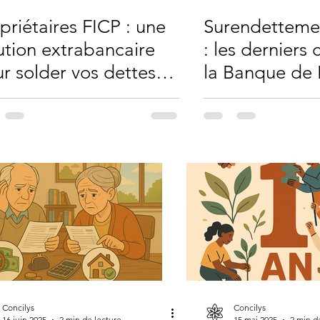
priétaires FICP : une
Surendetteme
ution extrabancaire
: les derniers 
r solder vos dettes
la Banque de 
s vendre votre
confirment un
gement
dégradation 
Concilys
Concilys
16 juin 2025
2 min de lecture
15 mai 2025
2 min d