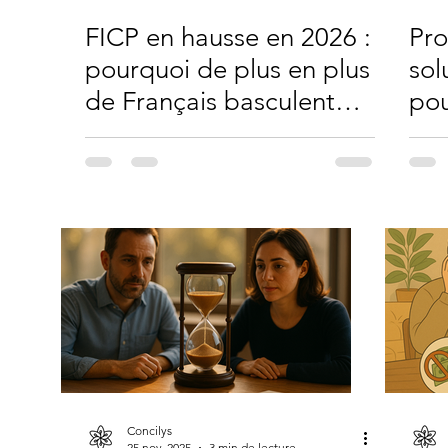
FICP en hausse en 2026 :
Pro
pourquoi de plus en plus
sol
de Français basculent…
pou
et comment s’en sortir ?
san
lo
Concilys
25 nov. 2025
3 min de lecture