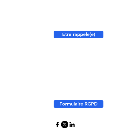
40, rue Sainte Geneviève
69006 Lyon
Vous souhaitez échanger avec notre éq
Être rappelé(e)
Service commercial
Cliquez ici
pour nous contacter
Recrutement
Cliquez ici
pour déposer votre candida
Formulaire RGPD