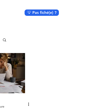
💡 Pas fiché(e) ?
ture