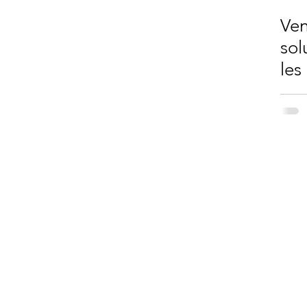
Ven
sol
les
dif
Contact
Service opérations
Les conciliateurs de la Lys - Concilys