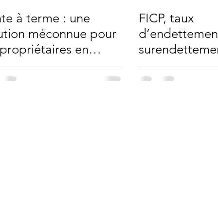
te à terme : une
FICP, taux
ution méconnue pour
d’endettemen
 propriétaires en
surendettemen
ficulté financière ?
pourrait chan
2026 pour les
emprunteurs f