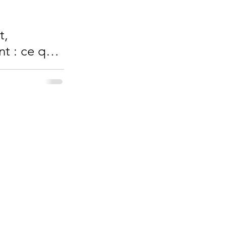
t,
t : ce qui
ger en
ragiles