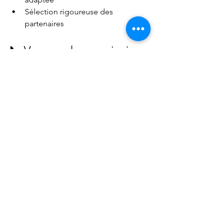
Sélection rigoureuse des 
partenaires
📞 Vous voulez savoir si 
une solution existe pour 
vous ?
L’entretien est gratuit.
Sans engagement.
Confidentiel.
➡️ 
Demandez à être rappelé(e) par un 
conseiller
.
rachat de crédit FICP
solution FICP propriétaire
regroupement de crédits FICP
solution dette propriétaire