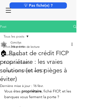
💡 Pas fiché(e) ?
Post
Tous les posts
Concilys
Tous les posts
3 févr.
4 min de lecture
🏠 Rachat de crédit FICP
Concilys Pro
propriétaire : les vraies
Rachat de crédits
solutions (et les pièges à
Emprunteurs fichés au FICP
éviter)
Dernière mise à jour :
16 févr.
Vous êtes 
propriétaire
, fiché FICP, et les 
banques vous ferment la porte ?