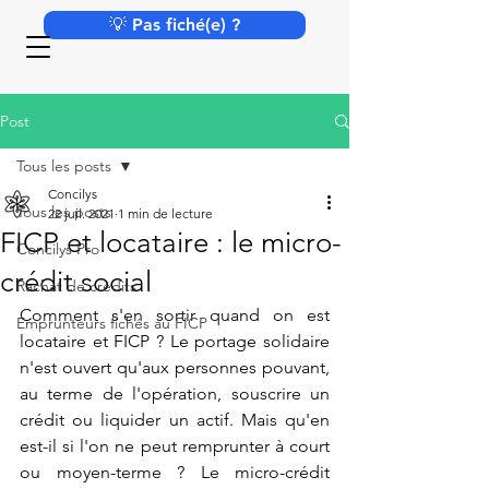
💡 Pas fiché(e) ?
Post
Tous les posts
Concilys
Tous les posts
22 juil. 2021
1 min de lecture
FICP et locataire : le micro-
Concilys Pro
crédit social
Rachat de crédits
Comment s'en sortir quand on est 
Emprunteurs fichés au FICP
locataire et FICP ? Le portage solidaire 
n'est ouvert qu'aux personnes pouvant, 
au terme de l'opération, souscrire un 
crédit ou liquider un actif. Mais qu'en 
est-il si l'on ne peut remprunter à court 
ou moyen-terme ? Le micro-crédit 