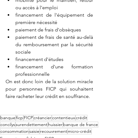
mobilité pour le maintien, retour 
ou accès à l'emploi
financement de l'équipement de 
première nécessité
paiement de frais d'obsèques
paiement de frais de santé au-delà 
du remboursement par la sécurité 
sociale
financement d'études
financement d'une formation 
professionnelle
On est donc loin de la solution miracle 
pour personnes FICP qui souhaitent 
faire racheter leur crédit en souffrance.
banque
ficp
FICP
créancier
contentieux
crédit
concilys
surendettement
huissier
banque de france
consommation
saisie
recouvrement
micro-crédit