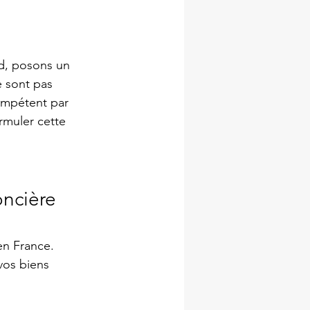
d, posons un 
e sont pas 
ompétent par 
ormuler cette 
oncière
en France. 
vos biens 