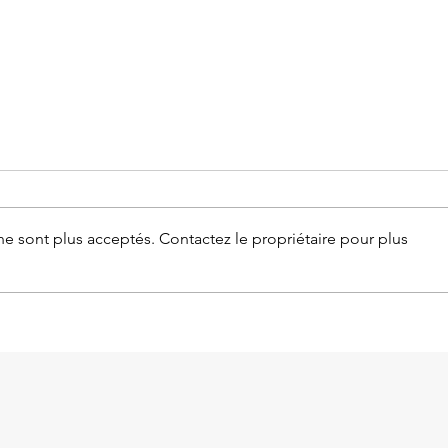
e sont plus acceptés. Contactez le propriétaire pour plus
Victime d’un brouteur et
Faux
endetté : comment sortir de
de F
la spirale financière après une
reco
arnaque sentimentale ?
vérif
réel