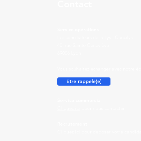
Contact
Service opérations
Les conciliateurs de la Lys - Concilys
40, rue Sainte Geneviève
69006 Lyon
Vous souhaitez échanger avec notre éq
Être rappelé(e)
Service commercial
Cliquez ici
pour nous contacter
Recrutement
Cliquez ici
pour déposer votre candida