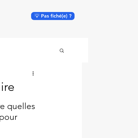
💡 Pas fiché(e) ?
ire
e quelles 
 pour 