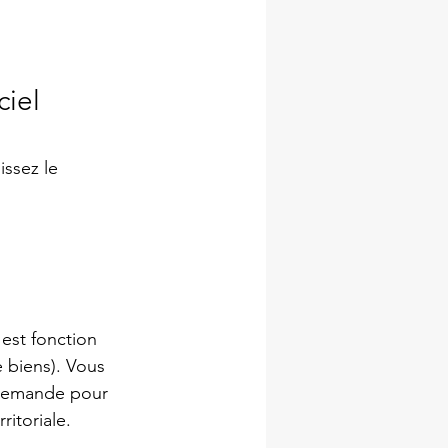
ciel
ssez le 
est fonction 
biens). Vous 
 demande pour 
itoriale.