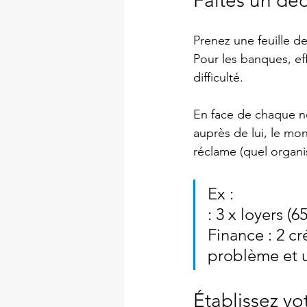
Faites un dé
Prenez une feuille d
Pour les banques, ef
difficulté. 
En face de chaque no
auprès de lui, le mon
réclame (quel organi
Ex :                 
: 3 x loyers (650 €
Finance : 2 cr
problème et u
Établissez vo