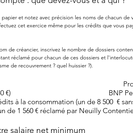
compte : que devez-vous et à qui ?
e papier et notez avec précision les noms de chacun de v
fectuez cet exercice même pour les crédits que vous pa
m de créancier, inscrivez le nombre de dossiers conten
tant réclamé pour chacun de ces dossiers et l'interlocut
sme de recouvrement ? quel huissier ?).
                                                                    
)                                                       BNP
édits à la consommation (un de 8 500  € san
n de 1 560 € réclamé par Neuilly Contenti
tre salaire net minimum