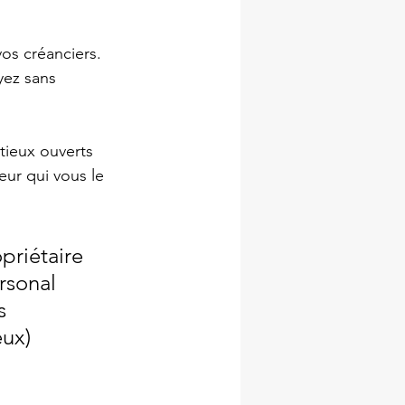
os créanciers. 
yez sans 
tieux ouverts 
eur qui vous le 
  Propriétaire 
 Personal 
s 
eux)