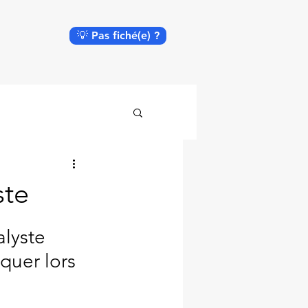
💡 Pas fiché(e) ?
ste
lyste 
uer lors 