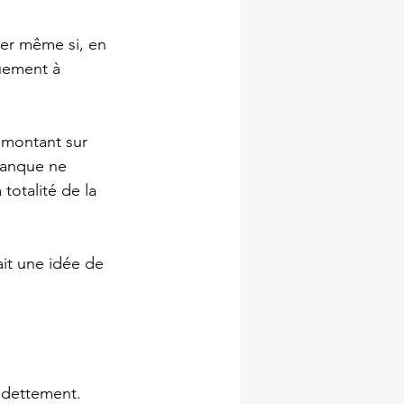
her même si, en 
uement à 
 montant sur 
banque ne 
totalité de la 
ait une idée de 
ndettement. 