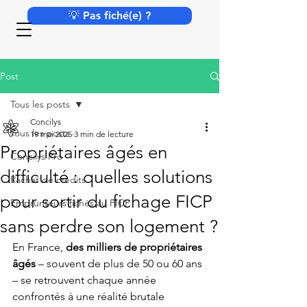
💡 Pas fiché(e) ?
Post
Tous les posts
Concilys
Tous les posts
19 mai 2025
3 min de lecture
Propriétaires âgés en
Concilys Pro
difficulté : quelles solutions
Rachat de crédits
pour sortir du fichage FICP
Emprunteurs fichés au FICP
sans perdre son logement ?
En France, 
des milliers de propriétaires 
âgés
 – souvent de plus de 50 ou 60 ans 
– se retrouvent chaque année 
confrontés à une réalité brutale 