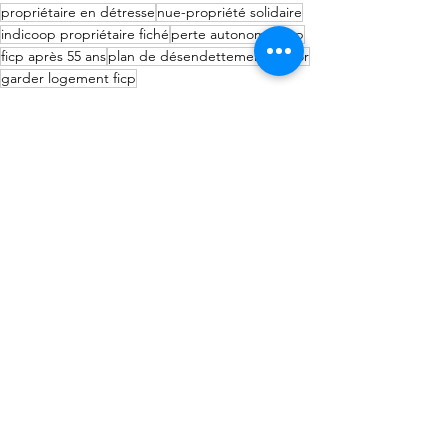
propriétaire en détresse
nue-propriété solidaire
indicoop propriétaire fiché
perte autonomie ficp
ficp après 55 ans
plan de désendettement senior
garder logement ficp
Emprunteurs fichés au FICP
Voir tout
Posts récents