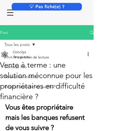
💡 Pas fiché(e) ?
Post
Tous les posts
Concilys
Tous les posts
19 mai
4 min de lecture
Vente à terme : une
Concilys Pro
solution méconnue pour les
Rachat de crédits
propriétaires en difficulté
Emprunteurs fichés au FICP
financière ?
Vous êtes propriétaire 
mais les banques refusent 
de vous suivre ?