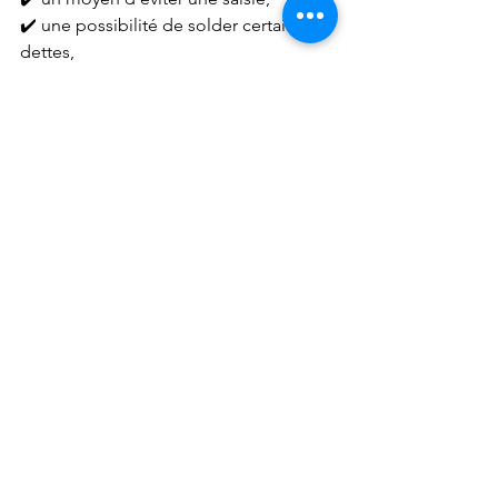
✔️ une possibilité de solder certaines 
dettes,
✔️ ou une alternative lorsque les 
banques refusent tout financement.
Mais elle doit toujours être étudiée 
avec prudence.
Chaque situation patrimoniale est 
différente. Et lorsqu’un propriétaire est 
confronté au FICP ou au 
surendettement, plusieurs solutions 
peuvent parfois coexister.
Le plus important reste de :
comprendre les conséquences 
réelles de chaque opération,
comparer les alternatives,